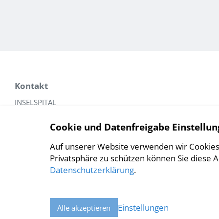
Kontakt
INSELSPITAL
Universitätsklinik für Viszerale Chirurgie und Medizin
Cookie und Datenfreigabe Einstellun
Bauchzentrum Bern
Freiburgstrasse
Auf unserer Website verwenden wir Cookies
3010 Bern
Privatsphäre zu schützen können Sie diese 
Datenschutzerklärung
.
Tel.: +41 31 632 59 00
Fax: +41 31 632 59 99
bauchzentrum
insel.ch
Einstellungen
Alle akzeptieren