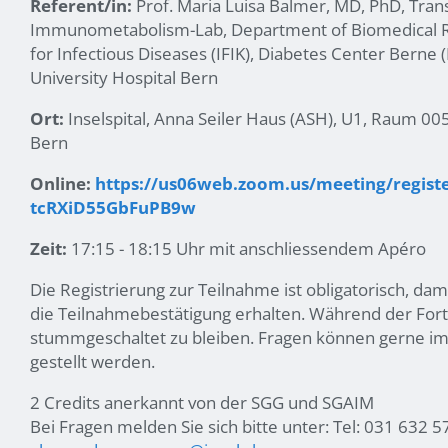
Referent/in:
Prof. Maria Luisa Balmer, MD, PhD, Trans
Immunometabolism-Lab, Department of Biomedical Re
for Infectious Diseases (IFIK), Diabetes Center Berne 
University Hospital Bern
Ort:
Inselspital, Anna Seiler Haus (ASH), U1, Raum 00
Bern
Online:
https://us06web.zoom.us/meeting/regist
tcRXiD55GbFuPB9w
Zeit:
17:15 - 18:15 Uhr mit anschliessendem Apéro
Die Registrierung zur Teilnahme ist obligatorisch, dam
die Teilnahmebestätigung erhalten. Während der Fortbi
stummgeschaltet zu bleiben. Fragen können gerne im
gestellt werden.
2 Credits anerkannt von der SGG und SGAIM
Bei Fragen melden Sie sich bitte unter: Tel: 031 632 5