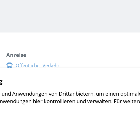
Anreise
Öffentlicher Verkehr
Parkmöglichkeiten
g
Situationsplan Inselspital
 und Anwendungen von Drittanbietern, um einen optimale
Anwendungen hier kontrollieren und verwalten.
Für weiter
Impressum
Disclaimer
Sitemap
Datenschutz
Cookie Einstellungen
created by Internetgalerie AG