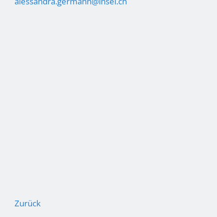
alessandra.germann
insel.ch
Zurück