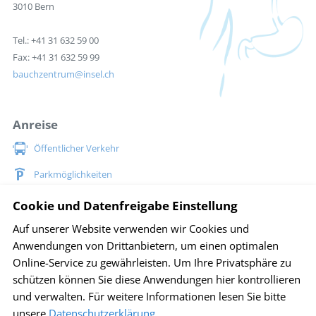
3010 Bern
Tel.: +41 31 632 59 00
Fax: +41 31 632 59 99
bauchzentrum
insel.ch
Anreise
Öffentlicher Verkehr
Parkmöglichkeiten
Situationsplan Inselspital
Cookie und Datenfreigabe Einstellung
Auf unserer Website verwenden wir Cookies und
Social Media
Anwendungen von Drittanbietern, um einen optimalen
Online-Service zu gewährleisten. Um Ihre Privatsphäre zu
schützen können Sie diese Anwendungen hier kontrollieren
und verwalten.
Für weitere Informationen lesen Sie bitte
Impressum
Disclaimer
Sitemap
Datenschutz
unsere
Datenschutzerklärung
.