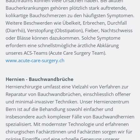
Bauchraums können viele Ursachen haben. Bei akuten
Baucherkrankungen gehören plötzlich stark auftretende,
kolikartige Bauchschmerzen zu den häufigsten Symptomen.
Weitere Beschwerden wie Übelkeit, Erbrechen, Durchfall
(Diarrhö), Verstopfung (Obstipation), Fieber, Nachtschweiss
oder Blässe können dazukommen. Solche Symptome
erfordern eine schnellstmögliche ärztliche Abklärung
unseres ACS-Teams (Acute Care Surgery Team).
www.acute-care-surgery.ch
Hernien - Bauchwandbrüche
Hernienchirurgie umfasst eine Vielzahl von Verfahren zur
Reparatur von Bauchwandbrüchen, einschliesslich offener
und minimal-invasiver Techniken. Unser Hernienzentrum
Bern ist auf die Behandlung sowohl einfacher und
insbesondere auch komplexer Fälle von Bauchwandhernien
spezialisiert. Mit modernster Technologie und erfahrenen
chirurgischen Fachärztinnen und Fachärzten sorgen wir für
präzise Eingriffe und eine schnelle Genesung unserer