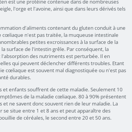
uten est une protéine contenue dans de nombreuses
igle, l'orge et l'avoine, ainsi que dans leurs dérivés tels
ommation d'aliments contenant du gluten conduit à une
 cœliaque n'est pas traitée, la muqueuse intestinale
(innombrables petites excroissances à la surface de la
a surface de l'intestin grêle. Par conséquent, la
t l'absorption des nutriments est perturbée. Il en
elles qui peuvent déclencher différents troubles. Etant
e cœliaque est souvent mal diagnostiquée ou n'est pas
nté durables.
 et enfants souffrent de cette maladie. Seulement 10
ymptômes de la maladie cœliaque. 80 à 90% présentent
t ne savent donc souvent rien de leur maladie. La
 se situe entre 1 et 8 ans et peut apparaître des
bouillie de céréales, le second entre 20 et 50 ans.