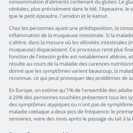
consommation d'aliments contenant du gluten. Le gl
céréales, plus précisément dans le blé, l'épeautre, le se
que le petit épeautre, l'amidon et le kamut.
Chez les personnes ayant une prédisposition, la cons
inflammation de la muqueuse intestinale. Si la maladie
s'altère, dans la mesure où les villosités intestinales 
muqueuse) disparaissent. Ce processus rend plus fine l
fonction de l'intestin grêle est notablement altérée, e
résulte au cours de la maladie des carences nutritionn
donné que les symptômes varient beaucoup, la maladi
reconnue, ce qui peut provoquer des problèmes de sa
En Europe, on estime qu'1% de l'ensemble des adultes
à 20% des personnes touchées présentent tous les s
des symptômes atypiques ou n'ont pas de symptômes e
maladie cœliaque a deux pics de fréquence: le premier
semaines, voire des mois après le passage du lait à la 