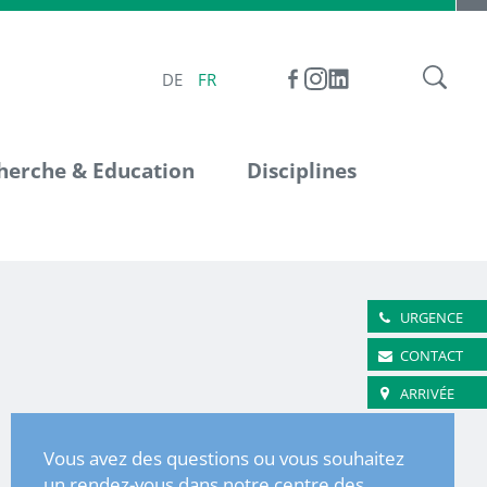
DE
FR
herche & Education
Disciplines
URGENCE
CONTACT
ARRIVÉE
Vous avez des questions ou vous souhaitez
un rendez-vous dans notre centre des