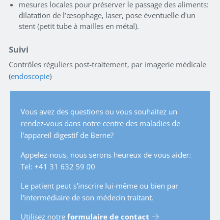
mesures locales pour préserver le passage des aliments:
dilatation de l’œsophage, laser, pose éventuelle d'un
stent (petit tube à mailles en métal).
Suivi
Contrôles réguliers post-traitement, par imagerie médicale
(
endoscopie
)
Vous avez des questions ou vous souhaitez un
rendez-vous dans notre centre des maladies de
l'appareil digestif de Berne?
Appelez-nous, nous serons heureux de vous aider:
Tel: +41 31 632 59 00
Le patient peut s'inscrire lui-même ou bien par
l'intermédiaire de son médecin traitant.
Utilisez notre
formulaire de contact